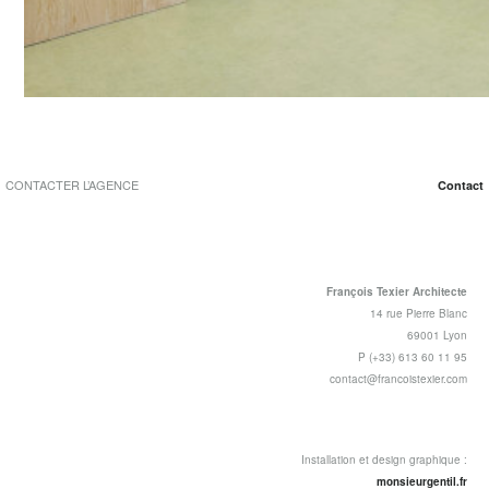
ISON DE
ANCE DU 6°
II
CONTACTER L’AGENCE
Contact
François Texier Architecte
14 rue Pierre Blanc
69001 Lyon
P (+33) 613 60 11 95
contact@francoistexier.com
Installation et design graphique :
monsieurgentil.fr